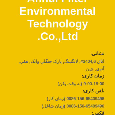
کیفیت
Environmental
تماس
Technology
با
Co.,Ltd.
ما
اخبار
نشانی:
اتاق 2404,6#, لانگتينگ, پارک جنگلي وانک, هفي,
آنوي, چين.
درخواست
زمان کاری:
نقل قول
9:00-18:00 (به وقت پکن)
تلفن کاری:
نقشه
0086-156-65409496
(زمان کار)
سایت
0086-156-65409496
(زمان شاغل)
فکس: