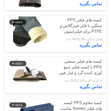
فرآیندهای تولید سیاه کربن
کیفیت
تماس بگیرید
تماس
کیسه های فیلتر PPS
113
سنگین با فلتر فیبرگلاس و
با
PTFE برای فیلتراسیون
کیسه فیلتر پلی استر
ما
گرد و غبار در کارخانه های
قابل مذاکره MOQ:50 عدد
صنعتی
تماس بگیرید
اخبار
کیسه های فیلتر صنعتی
درخواست
PPS با کیسه فیلتر جمع
آوری کننده گرد و غبار فیبر
244
نقل قول
PPS 100٪ خالص
قابل مذاکره MOQ:100 عدد
تماس بگیرید
کیسه فیلتر مایع
نقشه
سایت
کیمیا مقاوم PPS کیسه
های فیلتر Nomex مناسب