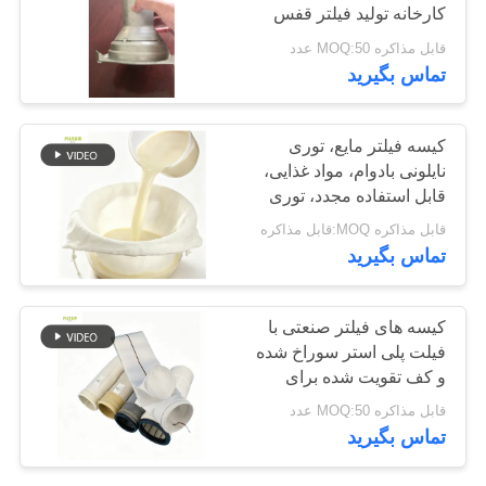
کارخانه تولید فیلتر قفس
سیاست
قابل مذاکره MOQ:50 عدد
حفظ
67
تماس بگیرید
حریم
خصوصی
کیسه فیلتر فایبرگلاس
کیسه فیلتر مایع، توری
نایلونی بادوام، مواد غذایی،
قابل استفاده مجدد، توری
ریز، گزینه‌های میکرون
قابل مذاکره MOQ:قابل مذاکره
متعدد، بستن بند کشی
تماس بگیرید
45
کیسه های فیلتر صنعتی با
فیلت پلی استر سوراخ شده
کیسه فیلتر PTFE
و کف تقویت شده برای
عملکرد فیلترال گرد و غبار
قابل مذاکره MOQ:50 عدد
تماس بگیرید