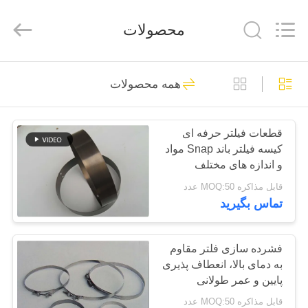
2026
Anhui
Filter
محصولات
Environmental
Technology
Co.,Ltd..
All
Rights
خانه
115
Reserved.
همه محصولات
کیسه های فیلتر گرد و
محصولات
غبار
قطعات فیلتر حرفه ای
کیسه فیلتر باند Snap مواد
دربارهی
و اندازه های مختلف
ما
قابل مذاکره MOQ:50 عدد
تماس بگیرید
99
کارخانه
تور
فشرده سازی فلتر مقاوم
کیسه فیلتر آرامید
به دمای بالا، انعطاف پذیری
پایین و عمر طولانی
کنترل
قابل مذاکره MOQ:50 عدد