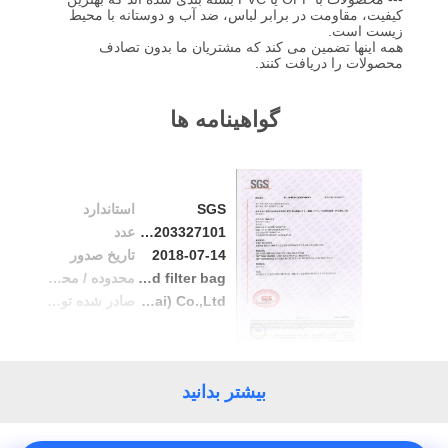
کیفیت
کیفیت، مقاومت در برابر لباس، ضد آب و دوستانه با محیط
زیست است.
همه اینها تضمین می کند که مشتریان ما بدون تصادف
محصولات را دریافت کنند.
تماس
با
گواهینامه ها
ما
اخبار
SGS
استاندارد
SHAFD1203327101
عدد
2018-07-14
تاریخ صدور
درخواست
NMO liquid filter bag
محدوده / محدوده
SGS-CSTC Standards Technical Services(Shanghai) Co.,Ltd.
صادر شده توسط
نقل قول
نقشه
بیشتر بدانید
سایت