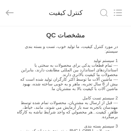
2026
Anhui
Filter
کنترل کیفیت
Environmental
Technology
Co.,Ltd..
All
Rights
خانه
Reserved.
مشخصات QC
در مورد کنترل کیفیت، ما تولید خوب، تست و بسته بندی
محصولات
سیستم:
1 سیستم تولید
--- تمام قطعات یدکی برای محصولات به سختی با
دربارهی
استانداردهای استاندارد بین المللی مطابقت دارند، بنابراین
محصولات ما کیفیت بالاتری دارند.
ما
--- ماشین آلات ما توسط اکثر کارگران تولید شده است که
بیش از 8 سال تجربه، ماهر و به خوبی ساخته شده، بهبود
ماشین آلات با کیفیت بالا به مشتریان ما.
کارخانه
2 سیستم تست کامل
--- قبل از ارسال به مشتریان، محصولات تمام شده توسط
تور
مهندسان باتجربه سه بار آزمایش می شوند، مانند، خیاط،
ظاهر، کیفیت...هر محصولي که واجد شرایط نباشه به کارگاه
برميگرده.
کنترل
3 سیستم بسته بندی
--- محصولات با OPP یا PVC بسته بندی شده اند که بهترین