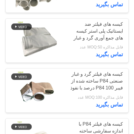
زغال سنگ
کیفیت
تماس بگیرید
تماس
کیسه های فیلتر ضد
113
ایستاتیک پلی استر کیسه
با
های جمع آوری گرد و غبار
کیسه فیلتر پلی استر
ما
صنعتی مناسب برای
قابل مذاکره MOQ:50 عدد
کاربردهای کارخانه های
تماس بگیرید
فولاد و سیمان معدن زغال
اخبار
سنگ
کیسه های فیلتر گرد و غبار
درخواست
صنعتی P84 ساخته شده از
فیبر P84 100 درصد با نفوذ
244
نقل قول
هوا و قدرت بالا
قابل مذاکره MOQ:100 عدد
تماس بگیرید
کیسه فیلتر مایع
نقشه
سایت
کیسه های فیلتر P84 با
اندازه سفارشی ساخته