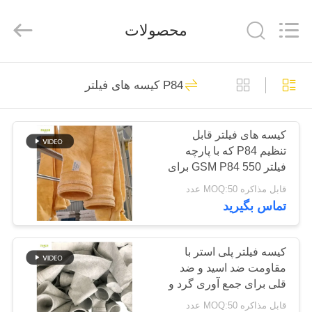
2026
Anhui
Filter
محصولات
Environmental
Technology
Co.,Ltd..
All
Rights
خانه
115
Reserved.
P84 کیسه های فیلتر
کیسه های فیلتر گرد و
محصولات
غبار
کیسه های فیلتر قابل
تنظیم P84 که با پارچه
دربارهی
فیلتر 550 GSM P84 برای
ما
سیستم های مختلف جمع
قابل مذاکره MOQ:50 عدد
آوری گرد و غبار صنعتی
تماس بگیرید
تولید می شوند
99
کارخانه
تور
کیسه فیلتر پلی استر با
کیسه فیلتر آرامید
مقاومت ضد اسید و ضد
قلی برای جمع آوری گرد و
کنترل
غبار در کارخانه فولاد معدن
قابل مذاکره MOQ:50 عدد