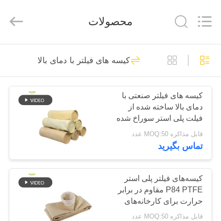
2026
Anhui
Filter
محصولات
Environmental
Technology
Co.,Ltd..
All
Rights
خانه
115
Reserved.
کیسه های فیلتر با دمای بالا
کیسه های فیلتر گرد و
محصولات
غبار
کیسه های فیلتر صنعتی با
دمای بالا ساخته شده از
دربارهی
فیلت پلی استر سوراخ شده
ما
با کف تقویت شده برای
قابل مذاکره MOQ:50 عدد
جمع آوری گرد و غبار
تماس بگیرید
99
کارخانه
تور
کیسه‌های فیلتر پلی استر
کیسه فیلتر آرامید
P84 PTFE مقاوم در برابر
حرارت برای کارخانه‌های
کنترل
آسفالت
قابل مذاکره MOQ:50 عدد