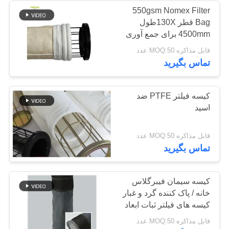
550gsm Nomex Filter
Bag قطر 130Xطول
53
4500mm برای جمع آوری
گرد و غبار صنعتی
قابل مذاکره MOQ:50 عدد
کیسه های فیلتر
تماس بگیرید
کیسه فیلتر PTFE ضد
اسید
44
قابل مذاکره MOQ:50 عدد
تماس بگیرید
کیسه های فیلتر نمدی
کیسه سیمان فیبرگلاس
خانه / پاک کننده گرد و غبار
کیسه های فیلتر ثبات ابعاد
قابل مذاکره MOQ:50 عدد