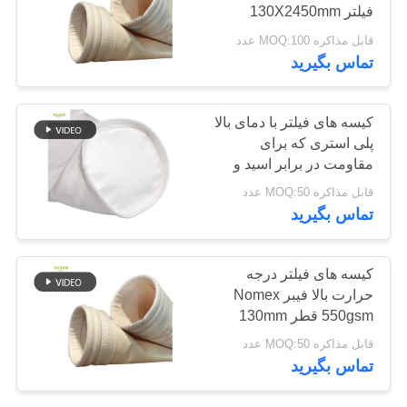
فیلتر 130X2450mm
سیاست
قابل مذاکره MOQ:100 عدد
حفظ
67
تماس بگیرید
حریم
خصوصی
کیسه فیلتر فایبرگلاس
کیسه های فیلتر با دمای بالا
پلی استری که برای
مقاومت در برابر اسید و
قلیات و مدت طولانی در
قابل مذاکره MOQ:50 عدد
استخراج سیمان معدن و
تماس بگیرید
گرد و غبار صنعتی طراحی
شده اند
45
کیسه های فیلتر درجه
حرارت بالا فیبر Nomex
کیسه فیلتر PTFE
550gsm قطر 130mm
طول 6000mm برای
قابل مذاکره MOQ:50 عدد
کاربردهای جمع آوری گرد و
تماس بگیرید
غبار صنعتی