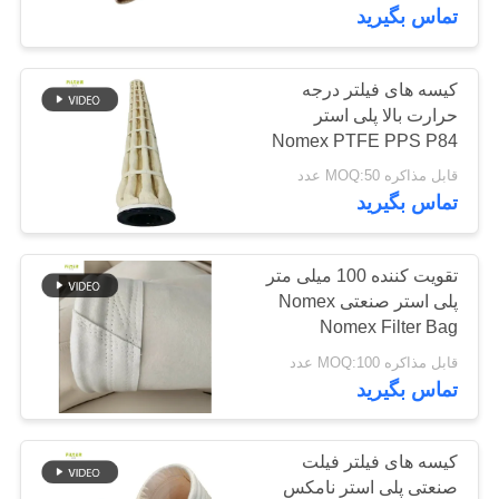
کیفیت
تماس بگیرید
تماس
کیسه های فیلتر درجه
113
حرارت بالا پلی استر
با
Nomex PTFE PPS P84
کیسه فیلتر پلی استر
ما
فیلت صنعتی فیبر شیشه
قابل مذاکره MOQ:50 عدد
ای برای جمع آوری گرد و
تماس بگیرید
غبار سیمان معدن زغال
اخبار
سنگ کارخانه فولاد
تقویت کننده 100 میلی متر
درخواست
پلی استر صنعتی Nomex
Nomex Filter Bag
244
نقل قول
قابل مذاکره MOQ:100 عدد
تماس بگیرید
کیسه فیلتر مایع
نقشه
سایت
کیسه های فیلتر فیلت
صنعتی پلی استر نامکس