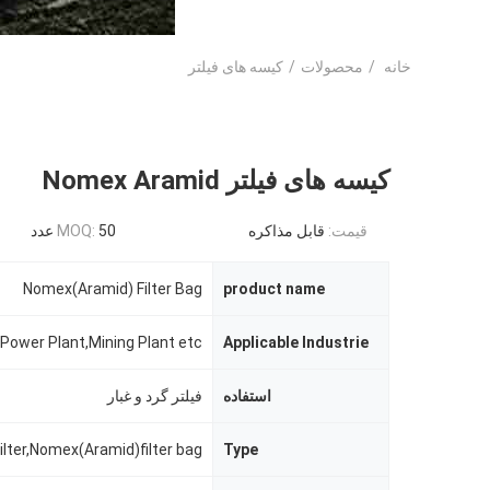
خانه
/
محصولات
/
کیسه های فیلتر
کیسه های فیلتر Nomex Aramid
قیمت:
قابل مذاکره
50 عدد
MOQ:
Nomex(Aramid) Filter Bag
product name
Applicable Industrie
استفاده
فیلتر گرد و غبار
ilter,Nomex(Aramid)filter bag
Type