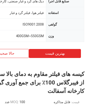
صنایع قابل اجرا
استفاده
فیلتر هوا، فیلتر گرد و غبار
گواهی
ISO9001:2008
وزن
400GSM~550GSM
بهترین قیمت
حالا صحب
کیسه های فیلتر مقاوم به دمای بالا س
از فیبرگلاس 100٪ برای جمع آور
کارخانه آسفالت
قیمت:
قابل مذاکره
100 عدد
MOQ: