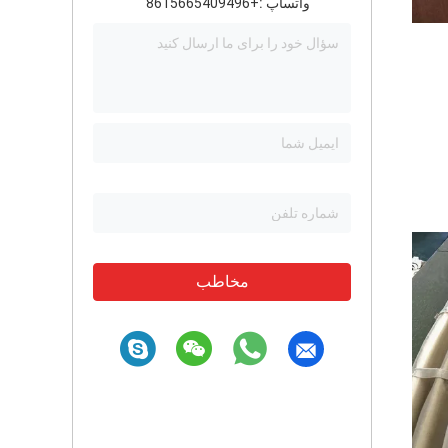
واتساپ :
+8615665409496
مخاطب