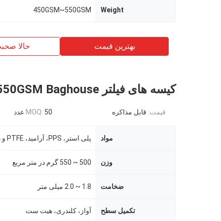
450GSM~550GSM
Weight
بهترین قیمت
حالا صحب
کیسه های فیلتر 550GSM Baghouse
قیمت:
قابل مذاکره
50 عدد
MOQ:
مواد
پلی استر، PPS، آرامید، PTFE و غیره
وزن
500 ~ 550 گرم در متر مربع
ضخامت
1.8 ~ 2.0 میلی متر
تکمیل سطح
آواز، کلندری، هیت ست