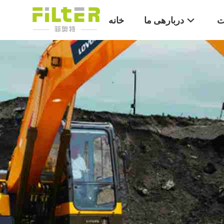
ت
دربارهی ما
خانه