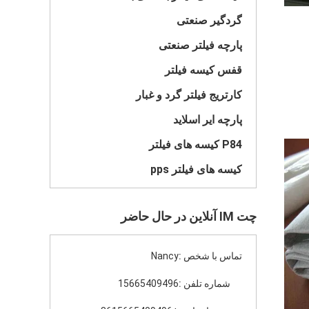
گردگیر صنعتی
پارچه فیلتر صنعتی
قفس کیسه فیلتر
کارتریج فیلتر گرد و غبار
پارچه ایر اسلاید
P84 کیسه های فیلتر
کیسه های فیلتر pps
چت IM آنلاین در حال حاضر
تماس با شخص :
Nancy
شماره تلفن :
15665409496