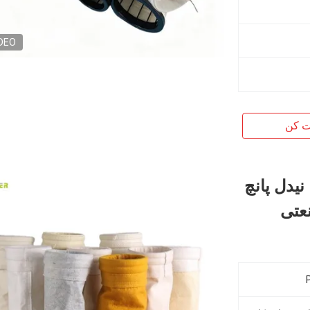
DEO
ت کن
Nomex Polyester PPS P84 PTFE نیدل پانچ
عتی