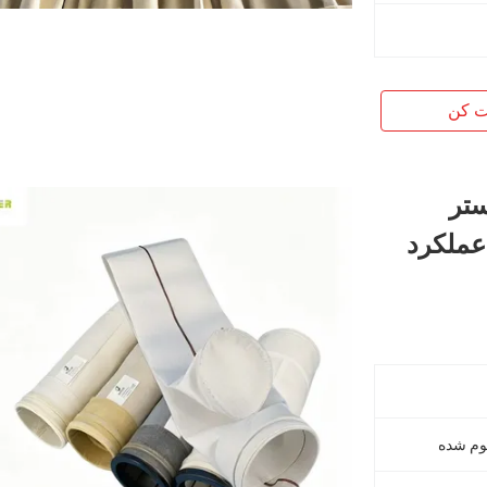
ت کن
ستر
عملکرد
وم شده