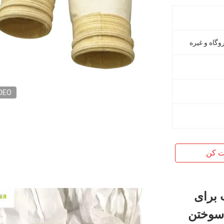
وگاه و غیره
DEO
ت کن
 PTFE مناسب برای
 سوختن