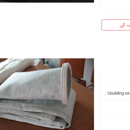
ت کن
used in food and beverage industry,pharmaceutical industry,non-ferrous metallurgy,chemcial plant,building section and mining industry etc.