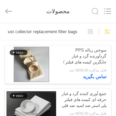
2026
Anhui
Filter
محصولات
Environmental
Technology
Co.,Ltd..
All
Rights
خانه
Reserved.
dust collector replacement filter bags
محصولات
سوختن زباله PPS
گردآورنده گرد و غبار
دربارهی
جایگزین کیسه های فیلتر /
ما
خانه کیسه سیمان
قابل مذاکره MOQ:50 عدد
تماس بگیرید
کارخانه
تور
جمع آوری کننده گرد و غبار
حرفه ای کیسه های فیلتر
پلی استر ضد اسید ضد قلی
کنترل
450 گرم ~ 550 گرم
قابل مذاکره MOQ:50 عدد