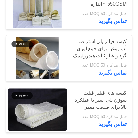
~ 550GSM اندازه
سیاست
سفارشی
قابل مذاکره MOQ:50 عدد
حفظ
تماس بگیرید
حریم
خصوصی
کیسه فیلتر پلی استر ضد
آب روغن برای جمع آوری
گرد و غبار ثبات هیدرولیتیک
خوب
قابل مذاکره MOQ:50 عدد
تماس بگیرید
کیسه های فیلتر فیلت
سوزن پلی استر با عملکرد
بالا برای صنعت معدن
قابل مذاکره MOQ:50 عدد
تماس بگیرید