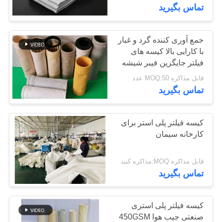
کیفیت
تماس بگیرید
تماس
جمع آوری کننده گرد و غبار
با کارایی بالا کیسه های
با
فیلتر جایگزین فیبر شیشه
ما
ای آلکالی متوسط
قابل مذاکره MOQ:50 عدد
تماس بگیرید
اخبار
کیسه فیلتر پلی استر برای
درخواست
کارخانه سیمان
نقل قول
قابل مذاکره MOQ:مذاکره کنید
تماس بگیرید
نقشه
سایت
کیسه فیلتر پلی استری
صنعتی جیب هوا 450GSM