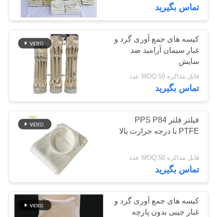
کیفیت
تماس بگیرید
تماس
کیسه های جمع آوری گرد و
غبار سیمان آرامید ضد
با
سایش
ما
قابل مذاکره MOQ:50 عدد
تماس بگیرید
اخبار
فیلتر فلتر PPS P84
درخواست
PTFE با درجه حرارت بالا
نقل قول
قابل مذاکره MOQ:50 عدد
تماس بگیرید
نقشه
سایت
کیسه های جمع آوری گرد و
غبار جیبی بدون پارچه