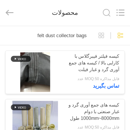
2026
Anhui
Filter
محصولات
Environmental
Technology
Co.,Ltd..
All
Rights
خانه
Reserved.
felt dust collector bags
محصولات
کیسه فیلتر فیبرگلاس با
کارایی بالا / کیسه های جمع
دربارهی
آوری گرد و غبار فیلت
ما
اندازه سفارشی
قابل مذاکره MOQ:50 عدد
تماس بگیرید
کارخانه
تور
کیسه های جمع آوری گرد و
غبار صنعتی با دوام
1000mm~8000mm طول
کنترل
قابل مذاکره MOQ:50 عدد