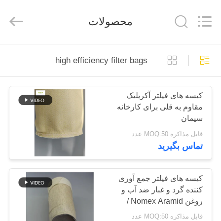
2026
Anhui
Filter
محصولات
Environmental
Technology
Co.,Ltd..
All
Rights
خانه
Reserved.
high efficiency filter bags
محصولات
کیسه های فیلتر آکریلیک
مقاوم به قلی برای کارخانه
دربارهی
سیمان
ما
قابل مذاکره MOQ:50 عدد
تماس بگیرید
کارخانه
تور
کیسه های فیلتر جمع آوری
کننده گرد و غبار ضد آب و
روغن Nomex Aramid /
کنترل
کیسه های فیلتر کارآمد
قابل مذاکره MOQ:50 عدد