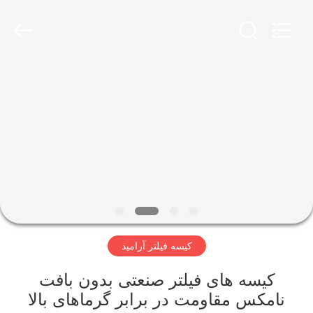
2026
Anhui
Filter
Environmental
Technology
Co.,Ltd..
All
Rights
خانه
Reserved.
محصولات
دربارهی
ما
کارخانه
کیسه فیلتر آرامید
تور
کیسه های فیلتر صنعتی بدون بافت
کنترل
نامکس مقاومت در برابر گرماهای بالا