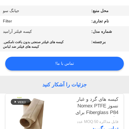
کیفیت
محل منبع:
جیانگ سو
تماس
نام تجاری:
Filter
با
شماره مدل:
کیسه فیلتر آرامید
ما
برجسته:
,
کیسه های فیلتر صنعتی بدون بافت نامکس
کیسه های فیلتر ضد لباس
اخبار
تماس با ما!
درخواست
جزئیات را آشکار کنید
نقل قول
کیسه های گرد و غبار
نقشه
نسوز Nomex PTFE
Fiberglass P84 برای
سایت
دیگهای بخار صنعتی
قابل مذاکره MOQ:50 عدد
تماس بگیرید