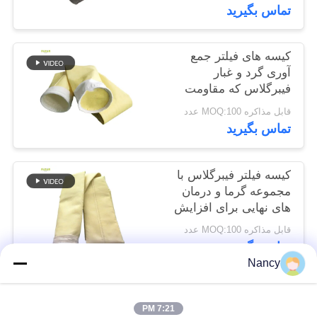
تماس بگیرید
سیاست
حفظ
کیسه های فیلتر جمع
حریم
آوری گرد و غبار
خصوصی
فیبرگلاس که مقاومت
عالی در برابر سایش در
قابل مذاکره MOQ:100 عدد
دمای بالا و قرار گرفتن
تماس بگیرید
در معرض مواد شیمیایی
را فراهم می کنند
کیسه فیلتر فیبرگلاس با
مجموعه گرما و درمان
های نهایی برای افزایش
دوام و فیلتراسیون گرد و
قابل مذاکره MOQ:100 عدد
غبار
تماس بگیرید
Nancy
دسته بندی های محبوب
همه
7:21 PM