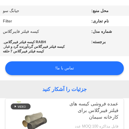
کیفیت
محل منبع:
جیانگ سو
تماس
نام تجاری:
Filter
با
شماره مدل:
کیسه فیلتر فایبرگلاس
ما
برجسته:
,
RABH کیسه فیلتر فیبرگلاس
,
کیسه فیلتر فیبرگلاس گردآورنده گرد و غبار
کیسه فیلتر فیبرگلاس 7 حلقه
اخبار
تماس با ما!
درخواست
نقل قول
جزئیات را آشکار کنید
عمده فروشی کیسه های
نقشه
فیلتر فیبرگلاس برای
سایت
کارخانه سیمان
قابل مذاکره MOQ:100 عدد