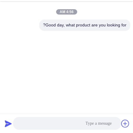
کیفیت
4:56 AM
تماس
Good day, what product are you looking for?
با
ما
اخبار
درخواست
نقل قول
پارچه فیلتر صنعتی PPS / پارچه فیلتر جمع آوری کننده گرد و غبار
نقشه
با غشای PTFE
پارچه فیلتر صنعتی
2025-05-12
سایت