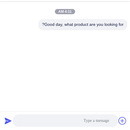
کیفیت
4:11 AM
تماس
Good day, what product are you looking for?
با
ما
اخبار
درخواست
نقل قول
فلتر گرد و غبار جوش ضد شعله کارتریج مواد پلی استر اندازه
نقشه
سفارشی
کارتریج فیلتر گرد و غبار
2025-11-17
سایت