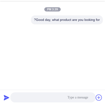
کیفیت
3:39 PM
تماس
Good day, what product are you looking for?
با
ما
اخبار
درخواست
نقل قول
جوراب های فیلتر جمع آوری کننده گرد و غبار PTFE Nomex
نقشه
Aramid Fiberglass 450GSM - 550GSM
پارچه فیلتر صنعتی
2022-11-18
سایت