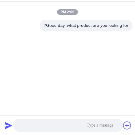
کیفیت
2:06 PM
تماس
Good day, what product are you looking for?
با
ما
اخبار
درخواست
نقل قول
کیسه فیلتر مایع پی پی نیلون پلی استر 7 اینچ قطر 18 سانتی متر
نقشه
طول
کیسه فیلتر مایع
2024-03-06
سایت