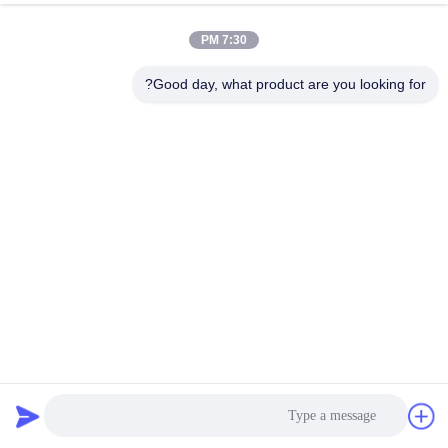
کیفیت
7:30 PM
تماس
Good day, what product are you looking for?
با
ما
اخبار
درخواست
نقل قول
نقشه
کیسه فیلتر مایع نایلون PP پلی اتسر برای صنعت تصفیه فاضلاب
کیسه فیلتر مایع
2024-11-26
سایت