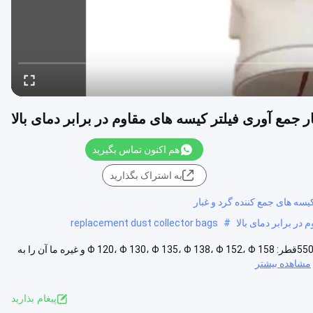
 جمع آوری فیلتر کیسه های مقاوم در برابر دمای بالا
هم اکنون تماس بگیرید
به اشتراک بگذارید
سه های جمع کننده گرد و غبار
در برابر دمای بالا
#
replacement dust collector bags
P84 ((پولیامید) کیسه فیلتر توضیحات: ماده: پارچه فیلتر P84وزن: 500-550GSMقطر: Φ 120، Φ 130، Φ 135، Φ 138، Φ 152، Φ 158 و غیره ما آن را به
مشاهده بیشتر
پيغام بذاريد