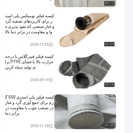
00:12
کیسه فیلتر نومیکس پلی است
ر برای کاربردهای تصفیه گرد
و غبار صنعتی که نفوذ پذیری ه
وا و مقاومت در برابر دما بالا
را ارائه می دهد
کیسه های فیلتر گرد و غبار
00:24
2025-12-25
کیسه فیلتر فیبرگلاس با درجه
حرارت بالا با غشای PTFE برا
ی تولید سیاه کربن
کیسه فیلتر فایبرگلاس
2025-09-19
00:16
کیسه فیلتر پلی استری 550 گ
رم برای جمع آوری گرد و غبار
در صنعت چوب با مقاومت در
برابر دما
کیسه فیلتر پلی استر
01:09
2025-11-18