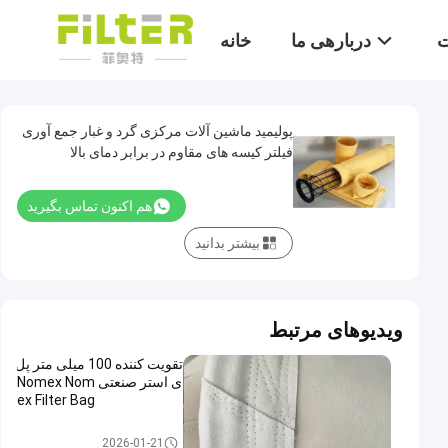
ت
دربارهی ما
خانه
پولیمید ماشین آلات مرکزی گرد و غبار جمع آوری
فیلتر کیسه های مقاوم در برابر دمای بالا
هم اکنون تماس بگیرید
بیشتر بدانید
ویدیوهای مرتبط
تقویت کننده 100 میلی متر پل
ی استر صنعتی Nomex Nom
ex Filter Bag
کیسه های فیلتر با دمای بالا
2026-01-21