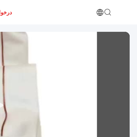
درخوا